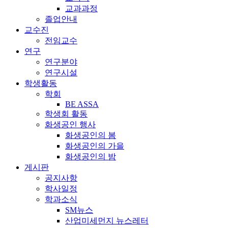
교과과정
졸업안내
교수진
전임교수
연구
연구분야
연구시설
학생활동
학회
BE ASSA
학생회 활동
화생공인 행사
화생공인의 봄
화생공인의 가을
화생공인의 밤
게시판
공지사항
학사일정
학과소식
SM뉴스
산업미세먼지 뉴스레터