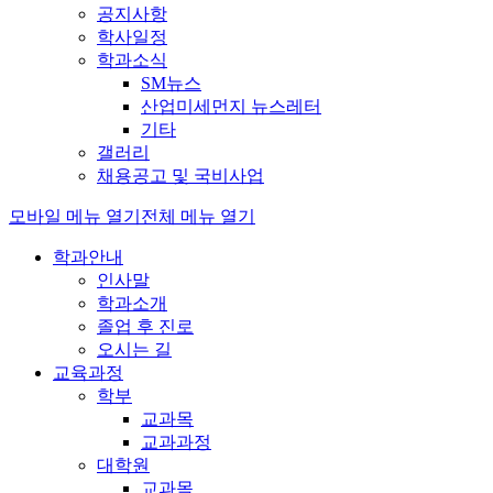
공지사항
학사일정
학과소식
SM뉴스
산업미세먼지 뉴스레터
기타
갤러리
채용공고 및 국비사업
모바일 메뉴 열기
전체 메뉴 열기
학과안내
인사말
학과소개
졸업 후 진로
오시는 길
교육과정
학부
교과목
교과과정
대학원
교과목