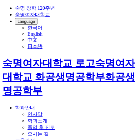
숙명 창학 120주년
숙명여자대학교
Language
한국어
English
中文
日本語
숙명여자대학교 로고
숙명여자
대학교
화공생명공학부
화공생
명공학부
학과안내
인사말
학과소개
졸업 후 진로
오시는 길